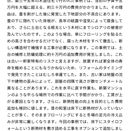
日、築三十五年の木造住宅で行われた事例では、当初の予算十五
万円を大幅に超える、約三十万円の費用がかかりました。その理
由は、畳を剥がした後に発覚した下地部分の不具合にあります。
畳の下に隠れていた床板が、長年の結露や湿気によって腐食して
おり、さらに土台となる根太という木材にまでシロアリの被害が
及んでいたのです。このような場合、単にフローリングを貼るた
めの高さを合わせるだけでなく、腐った木材をすべて撤去し、新
しい構造材で補強する工事が必要になります。この事例では、土
台の補修と防蟻処理に約十万円の追加費用が発生しました。これ
は古い一軒家特有のリスクと言えますが、放置すれば家全体の寿
命を縮めることにもなりかねないため、リフォームのタイミング
で発見できたことはむしろ幸運でした。また、古い家は地盤の沈
下や建物の歪みによって、部屋の四隅で高さが数センチメートル
異なることがあります。これを水平に直す作業も、新築マンショ
ンのような平らな場所での作業に比べて手間がかかり、工賃が上
がる要因となります。さらに、断熱性能の向上を目的とした費用
追加も検討に値します。昔の和室は床下に断熱材が入っていない
ことが多く、そのままフローリングにすると冬場の足元の冷え込
みが非常に厳しくなります。今回の事例では、床下にスタイロフ
ォームという断熱材を敷き詰める工事をオプションで追加しまし