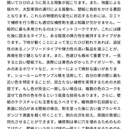
開いてひびのように見える現象が起こります。また、地震による
揺れや、大型車両の通行による振動も、壁紙に負担をかける要因
となります。これらの物理的な変化に対応するためには、ＤＩＹ
で補修を行う際にも適切な補修剤を選ぶ知識が欠かせません。一
般的に最も多用されるのはジョイントコークですが、これには硬
化後に固まるタイプと、ある程度の弾力性を維持するタイプがあ
ります。下地が動くことによって生じたひび割れであれば、追従
性のあるノンブリードタイプや弾力性の高い製品を選ぶことが、
再発を防ぐ鍵となります。また、色選びも極めて重要です。一見
すると白い壁紙でも、実際には黄色みがかったアイボリーや、青
みのあるホワイトなど、メーカーによって微妙な違いがありま
す。ショールームやサンプル帳を活用して、自分の家の壁に最も
近い色を特定することが、目立たない補修を実現するための大前
提です。もし色が完全に一致しない場合は、複数の色のコークを
混ぜて自作の色を作るという高度な技術もあります。さらに、壁
紙のテクスチャにも注意を払うべきです。織物調や石目調など、
表面に凹凸がある壁紙の場合、剤を塗った後に古い歯ブラシやス
ポンジで表面を軽く叩くことで、剤の光沢を抑え、周囲の質感に
同化させることができます。補修剤は単に穴を埋めるためのもの
ではなく、壁紙という仕上げ材の一部として馴染ませるためのも