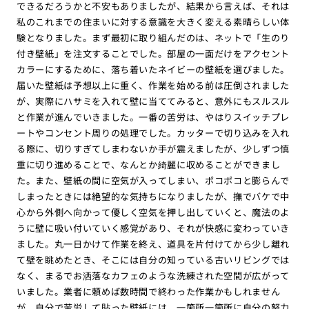
できるだろうかと不安もありましたが、結果から言えば、それは
私のこれまでの住まいに対する意識を大きく変える素晴らしい体
験となりました。まず最初に取り組んだのは、ネットで「生のり
付き壁紙」を注文することでした。部屋の一面だけをアクセント
カラーにするために、落ち着いたネイビーの壁紙を選びました。
届いた壁紙は予想以上に重く、作業を始める前は圧倒されました
が、実際にハサミを入れて壁に当ててみると、意外にもスルスル
と作業が進んでいきました。一番の苦労は、やはりスイッチプレ
ートやコンセント周りの処理でした。カッターで切り込みを入れ
る際に、切りすぎてしまわないか手が震えましたが、少しずつ慎
重に切り進めることで、なんとか綺麗に収めることができまし
た。また、壁紙の間に空気が入ってしまい、ポコポコと膨らんで
しまったときには絶望的な気持ちになりましたが、撫でバケで中
心から外側へ向かって優しく空気を押し出していくと、魔法のよ
うに壁に吸い付いていく感覚があり、それが快感に変わっていき
ました。丸一日かけて作業を終え、道具を片付けてから少し離れ
て壁を眺めたとき、そこには自分の知っている古いリビングでは
なく、まるでお洒落なカフェのような洗練された空間が広がって
いました。業者に頼めば数時間で終わった作業かもしれません
が、自分で苦労して貼った壁紙には、一箇所一箇所に自分の努力