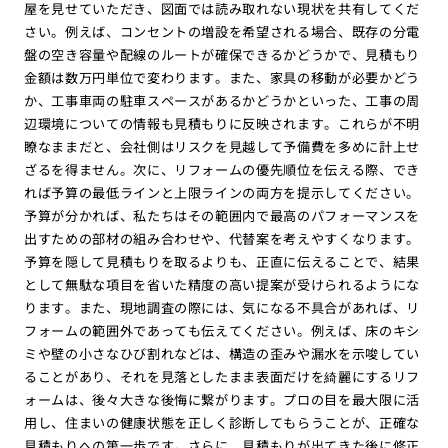
屋を見せていただき、図面では読み取れない現状を共有してくだ
さい。例えば、コンセントの増設を希望される場合、既存の分電
盤の空き容量や配線のルートが確保できるかどうかで、見積もり
金額は数万円単位で変わります。また、家具の移動が必要かどう
か、工事車両の駐車スペースがあるかどうかといった、工事の周
辺環境についての情報も見積もりに反映されます。これらが不明
瞭なままだと、会社側はリスクを見越して予備費を多めに計上せ
ざるを得ません。次に、リフォームの優先順位を伝える際、でき
れば予算の最低ラインと上限ラインの両方を提示してください。
予算が分かれば、私たちはその範囲内で最高のパフォーマンスを
出すための部材の組み合わせや、代替案を考えやすくなります。
予算を隠して見積もりを取るよりも、正直に伝えることで、結果
として無駄な項目を省いた精度の高い提案が受けられるようにな
ります。また、現地調査の際には、気になる不具合があれば、リ
フォームの範囲外であっても伝えてください。例えば、床のキシ
ミや壁の小さなひび割れなどは、構造の歪みや漏水を示唆してい
ることがあり、それを見落としたまま表面だけを綺麗にするリフ
ォームは、後々大きな後悔に繋がります。プロの目を最大限に活
用し、住まいの健康状態を正しく診断してもらうことが、正確な
見積もりへの第一歩です。さらに、見積もりが出てきた後に修正