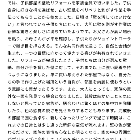
では、子供部屋の壁紙リフォームを家族全員で行いました。子供
自身に好きな柄を選ばせ、古い壁紙をベリベリと剥がす作業を手
伝ってもらうことから始めました。日頃は「壁を汚してはいけな
い」と言われている子供たちにとって、大胆に壁を剥がす作業は
新鮮な驚きと楽しさに満ちていたようです。お父さんが高い場所
を貼り、お母さんが水平を確認し、子供たちがジョイントローラ
ーで継ぎ目を押さえる。そんな共同作業を通じて、自然と会話が
生まれ、一つの目標に向かって協力する喜びが共有されていきま
した。リフォームが完成したとき、子供たちは自分が選んだ壁
紙、自分が手を貸した壁に対して、それまで以上に強い愛着を持
つようになりました。単に買い与えられた部屋ではなく、自分た
ちの手で作り上げた場所という自負が、部屋を綺麗に使おうとい
う意識にも繋がったそうです。また、大人にとっても、家族の意
外な一面を発見する機会となりました。普段は細かいことを気に
しないと思っていた家族が、柄合わせに驚くほどの集中力を発揮
したり、色彩感覚の鋭さを見せたりすることもあります。完成後
の部屋で囲む食卓や、新しくなったリビングで過ごす時間は、こ
れまでの日常とは少し違った新鮮な空気が流れます。壁の色が変
わるだけで、家族の表情も心なしか明るくなり、家の中の雰囲気
がポジティブに変化していくのを感じることができるでしょう。