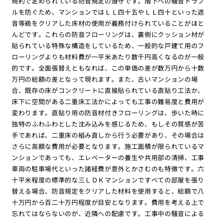
規約で定められている防音規定の遵守です。階下への騒音トラブ
ルを防ぐため、マンションではＬＬ四十五やＬＬ四十といった遮
音等級をクリアした床材の使用が義務付けられていることがほと
んどです。これらの防音フローリングは、裏側にクッション材が
貼られている特殊な構造をしているため、一般的な戸建て用のフ
ローリングよりも材料費が一平米あたり数千円高くなるのが一般
的です。全面張替えともなれば、この単価の差が数万円から十数
万円の総額の差となって現れます。また、古いマンションの場
合、既存の床がコンクリートに直接貼られている直貼り工法か、
床下に空間がある二重床工法かによっても工事の難易度と費用が
変わります。直貼り用の防音材付きフローリングは、歩いた時に
独特のふわふわとした沈み込みを感じるため、もしその質感が苦
手であれば、二重床の組み直しから行う必要があり、その場合は
さらに高額な費用が必要となります。施工面積が限られているマ
ンションであっても、エレベーターの養生や共用部の清掃、工事
車両の駐車場代といった諸経費が意外とかさむのも特徴です。六
十平米程度の標準的な三ＬＤＫマンションですべての部屋を張り
替える場合、防音規定をクリアした材料を使用すると、総額で八
十万円から百二十万円程度が目安となります。費用を考える上で
忘れてはならないのが、近隣への配慮です。工事中の騒音による