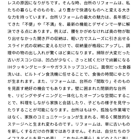
レスの原因になりがちです。そんな時、台所のリフォームは、私
たちの暮らしそのものを、より豊かで快適なものへと変える大き
な力を持っています。台所リフォームの最大の魅力は、長年感じ
てきた「不便」や「不満」を、最新の機能とデザインで一挙に解
決できる点にあります。例えば、腰をかがめなければ奥の物が取
り出せなかった開き戸の収納は、軽い力でスムーズに引き出せる
スライド式の収納に変えるだけで、収納量が格段にアップし、調
理中の物の出し入れが驚くほど楽になります。掃除が大変だった
古いガスコンロは、凹凸が少なく、さっと拭くだけで綺麗になる
IHクッキングヒーターやガラストップコンロに。面倒だった食器
洗いは、ビルトイン食洗機に任せることで、食後の時間にゆとり
が生まれます。また、リフォームは、台所の「間取り」そのもの
を見直す絶好の機会でもあります。壁に囲まれた閉鎖的な台所
を、リビングやダイニングと一体化したオープンな空間にするこ
とで、料理をしながら家族と会話したり、子どもの様子を見守っ
たりすることが可能になります。台所はもはや、孤独な作業場で
はなく、家族のコミュニケーションが生まれる、明るく開放的な
ステージへと生まれ変わるのです。リフォームは、単に古いもの
を新しくするだけの作業ではありません。それは、自分たちのラ
イフスタイルを見つめ直し、これからの暮らしをどのように楽し