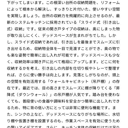
下がってしまいます。この根深い台所の収納問題を、リフォーム
によって根本から解決し、すっきりと片付いた、使いやすい空間
を実現しましょう。台所の収納力を飛躍的に向上させるのが、最
新のシステムキッチンに採用されている「スライド式（引き出し
式）収納」です。従来の開き戸タイプの収納は、奥にしまった物
が取り出しにくく、デッドスペースが生まれがちでした。しか
し、スライド式収納であれば、引き出しを最後までスムーズに引
き出せるため、収納物全体を一目で見渡すことができ、奥の物で
も楽な姿勢で簡単に出し入れが可能です。デッドスペースも少な
く、収納効率は開き戸に比べて格段にアップします。どこに何を
収納するかを考え、引き出しの内部を仕切り板やトレーで整理す
れば、さらに使い勝手は向上します。見落としがちなのが、頭上
の空間を有効活用する「ウォールキャビネット（吊戸棚）」の存
在です。最近では、目の高さまでスムーズに棚が降りてくる「昇
降式（ダウンウォール）」の吊戸棚が人気です。踏み台を使わな
くても、普段使いの食器や調味料を安全かつ簡単に出し入れでき
るため、特に背の低い方にとっては非常に便利な機能です。ま
た、シンクの上など、デッドスペースになりがちな場所に、水切
り棚や仮置き棚を設置するのも、作業スペースを有効に使うため
の賢いアイデアです。さらに、キッチン本体の収納だけでは足り