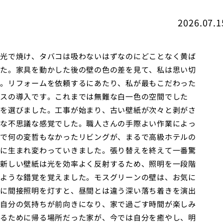
2026.07.1
光で焼け、タバコは吸わないはずなのにどことなく黄ば
た。家具を動かした後の壁の色の差を見て、私は思い切
。リフォームを依頼するにあたり、私が最もこだわった
スの導入です。これまでは無難な白一色の空間でした
を選びました。工事が始まり、古い壁紙が次々と剥がさ
な不思議な感覚でした。職人さんの手際よい作業によっ
で何の変哲もなかったリビングが、まるで高級ホテルの
に生まれ変わっていきました。張り替えを終えて一番驚
新しい壁紙は光を効率よく反射するため、照明を一段階
ような錯覚を覚えました。モスグリーンの壁は、お気に
に間接照明を灯すと、昼間とは違う深い落ち着きを演出
自分の気持ちが前向きになり、家で過ごす時間が楽しみ
るために帰る場所だった家が、今では自分を癒やし、明