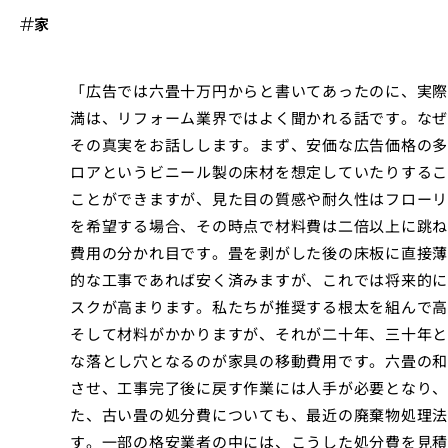
家
「広告では六畳十万円からと書いてあったのに、実際
満は、リフォーム業界ではよく聞かれる話です。なぜ
その真実をお話しします。まず、安価な広告価格の多
ロアというビニール製の床材を想定していたりするこ
ことができますが、見た目の質感や耐久性はフローリ
を希望する場合、その時点で材料費は二倍以上に跳ね
費用の分かれ目です。畳を剥がした後の床板に直接薄
的な工事であれば安く済みますが、これでは将来的に
スクが高まります。私たちが推奨する根太を組んで高
そして材料がかかりますが、それが二十年、三十年と
な落とし穴となるのが家具の移動費用です。六畳の和
させ、工事完了後に戻す作業には人手が必要となり、
た、古い畳の処分費についても、最近の廃棄物処理法
す。一部の格安業者の中には、こうした処分費を見積