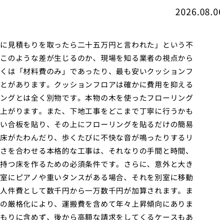
2026.08.0
に見積もりを取ったら二十五万円と言われた」という不
このような差が生じるのか、現場を知る業者の視点から
くは「材料費のみ」であったり、最も安いクッションフ
とがあります。クッションフロアは確かに費用を抑える
ングとは全く別物です。本物の木を使ったフローリング
上がります。また、下地工事をどこまで丁寧に行うかも
い合板を貼り、その上にフローリングを貼るだけの簡易
床がたわんだり、歩くたびに不快な音が鳴ったりするリ
さを合わせる本格的な工事は、それなりの手間と時間、
持つ床を作るための必須条件です。さらに、意外と大き
室にピアノや重いタンスがある場合、それを別室に移動
人件費として数千円から一万数千円が加算されます。ま
の厳格化により、運搬費を含めて年々上昇傾向にありま
もりに含めず、後から高額な請求をしてくるケースもあ