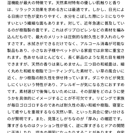
湿機能が最大の特徴です。天然素材特有の優しい肌触りと香り
は、リラックス効果を求める方には最適です。しかし、日光によ
る日焼けで色が変わりやすく、水分をこぼした際にシミになりや
すいという繊細な面もあります。対して、近年急速に普及してい
るのが樹脂製の畳です。これはポリプロピレンなどの素材を編み
込んだもので、最大のメリットは圧倒的な耐久性と手入れのしや
すさです。水拭きができるだけでなく、アルコール消毒が可能な
製品もあり、小さなお子様やペットがいる家庭では非常に重宝さ
れます。色あせもほとんどなく、長く新品のような見た目を維持
できますが、天然の香りは楽しめません。三つ目の和紙畳は、細
く丸めた和紙を樹脂でコーティングした素材で、い草の風合いに
近く、かつ樹脂の耐久性を併せ持っています。ダニやカビが発生
しにくいという特性があり、アレルギーが気になる方におすすめ
です。素材選びで後悔しないためには、その部屋をどのように使
うかを具体的にイメージすることが不可欠です。リビングで家族
が毎日ゴロゴロするのであれば耐久性の高い和紙や樹脂、寝室と
して癒やしを重視するなら天然い草、といった具合に使い分ける
のが賢明です。また、見落としがちなのが「厚み」の確認です。
薄すぎるものはクッション性が低く、逆に厚すぎるとドアの開閉
に干渉したり、躓きの原因になったりすることがあります。自宅