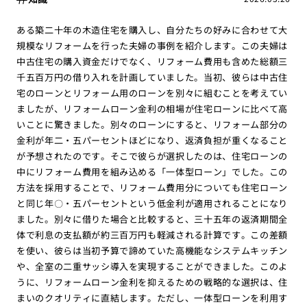
ある築二十年の木造住宅を購入し、自分たちの好みに合わせて大
規模なリフォームを行った夫婦の事例を紹介します。この夫婦は
中古住宅の購入資金だけでなく、リフォーム費用も含めた総額三
千五百万円の借り入れを計画していました。当初、彼らは中古住
宅のローンとリフォーム用のローンを別々に組むことを考えてい
ましたが、リフォームローン金利の相場が住宅ローンに比べて高
いことに驚きました。別々のローンにすると、リフォーム部分の
金利が年二・五パーセントほどになり、返済負担が重くなること
が予想されたのです。そこで彼らが選択したのは、住宅ローンの
中にリフォーム費用を組み込める「一体型ローン」でした。この
方法を採用することで、リフォーム費用分についても住宅ローン
と同じ年〇・五パーセントという低金利が適用されることになり
ました。別々に借りた場合と比較すると、三十五年の返済期間全
体で利息の支払額が約三百万円も軽減される計算です。この差額
を使い、彼らは当初予算で諦めていた高機能なシステムキッチン
や、全室の二重サッシ導入を実現することができました。このよ
うに、リフォームローン金利を抑えるための戦略的な選択は、住
まいのクオリティに直結します。ただし、一体型ローンを利用す