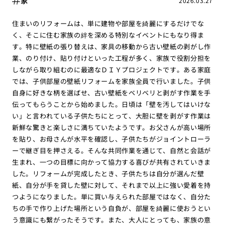
家
2026.03.27
住まいのリフォームは、単に建物や部屋を綺麗にするだけでな
く、そこに住む家族の絆を深める特別なイベントにもなり得ま
す。特に壁紙の張り替えは、家具の移動から古い壁紙の剥がし作
業、のり付け、貼り付けといった工程が多く、家族で役割分担を
しながら取り組むのに最適なＤＩＹプロジェクトです。ある家庭
では、子供部屋の壁紙リフォームを家族全員で行いました。子供
自身に好きな柄を選ばせ、古い壁紙をベリベリと剥がす作業を手
伝ってもらうことから始めました。日頃は「壁を汚してはいけな
い」と言われている子供たちにとって、大胆に壁を剥がす作業は
新鮮な驚きと楽しさに満ちていたようです。お父さんが高い場所
を貼り、お母さんが水平を確認し、子供たちがジョイントローラ
ーで継ぎ目を押さえる。そんな共同作業を通じて、自然と会話が
生まれ、一つの目標に向かって協力する喜びが共有されていきま
した。リフォームが完成したとき、子供たちは自分が選んだ壁
紙、自分が手を貸した壁に対して、それまで以上に強い愛着を持
つようになりました。単に買い与えられた部屋ではなく、自分た
ちの手で作り上げた場所という自負が、部屋を綺麗に使おうとい
う意識にも繋がったそうです。また、大人にとっても、家族の意