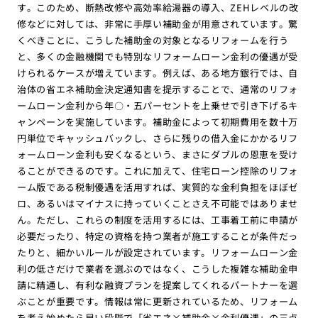
す。このため、断熱改修や高効率給湯器の導入、ZEHレベルの改
修などに対しては、非常に手厚い補助金が用意されています。驚
くべきことに、こうした補助金の対象となるリフォームを行う
と、多くの金融機関でも特別なリフォームローン金利の優遇が受
けられるケースが増えています。例えば、ある地方銀行では、自
治体の省エネ補助金決定通知書を提示することで、通常のリフォ
ームローン金利から年〇・五パーセントを上乗せで引き下げるキ
ャンペーンを実施しています。補助金によって初期費用を数十万
円単位でキャッシュバックし、さらに残りの借入金にかかるリフ
ォームローン金利も安くなるという、まさにダブルの恩恵を受け
ることができるのです。これに加えて、住宅ローン控除のリフォ
ーム版である税制優遇を活用すれば、実質的な金利負担をほぼゼ
ロ、あるいはマイナスに持っていくことさえ不可能ではありませ
ん。ただし、これらの制度を活用するには、工事着工前に申請が
必要だったり、特定の資格を持つ業者が施工することが条件だっ
たりと、細かいルールが設定されています。リフォームローン金
利の低さだけで業者を選ぶのではなく、こうした複雑な補助金申
請に精通し、有利な融資プランを提案してくれるパートナーを選
ぶことが重要です。情報は常に更新されているため、リフォーム
を考え始めたら早い段階で「省エネ×補助金×金利優遇」の三点