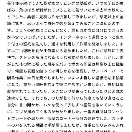
長年住み続けてきた我が家のリビングの壁紙が、いつの間にか黄
ばみ、角のほうが剥がれていることに気づいたのは去年の秋のこ
とでした。業者に見積もりを依頼してみましたが、想定以上の金
額に驚き、思い切って自分で張り替えてみることに決めたので
す。ＤＩＹの経験はほとんどなく、最初は本当に自分にできるの
か不安でいっぱいでしたが、インターネットで道具セットと生の
り付きの壁紙を注文し、週末を利用して作業を開始しました。ま
ずは古い壁紙を剥がす作業から始めましたが、これが意外にも爽
快で、ストレス解消になるような感覚がありました。しかし、剥
がした後の壁に残った段差をパテで埋める作業は想像以上に繊細
で、何度も表面を触っては滑らかさを確認し、サンドペーパーで
削る作業に半日を費やしました。いよいよ新しい壁紙を貼る段階
になり、重たい壁紙を抱えて壁に立ち向かいましたが、最初は位
置がずれてしまったり、大きなシワが寄ってしまったりと苦戦の
連続でした。それでも、のりが乾く前なら何度でも貼り直せると
自分に言い聞かせ、ハケを使って少しずつ空気を抜いていくうち
に、コツが掴めてくるのが分かりました。一番の難所はコンセン
トプレートの周りや、部屋のコーナー部分の処理でした。カッタ
ーの刃を入れる瞬間は手が震えましたが、慎重に切り込みを入れ
て収めていくと、ぴったりと形が合ったときの快感は格別でし