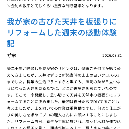
ン金利の数字と同じくらい重要な判断基準となります。
我が家の古びた天井を板張りに
リフォームした週末の感動体験
記
家
2026.03.31
築二十年が経過した我が家のリビングは、壁紙こそ何度か貼り替
えてきましたが、天井はずっと新築当時のままの白いクロスのま
までした。長年の生活でうっすらと黒ずみ、照明の跡が目立つよ
うになった天井を見るたびに、どこか古臭さを感じていたので
す。そこで一念発起し、思い切って天井を天然木の板張りにリフ
ォームすることに決めました。最初は自分たちでDIYすることも
考えましたが、上を向いての作業は重労働ですし、何より仕上が
りの美しさを求めてプロの職人さんにお願いすることにしまし
た。リフォーム当日、養生が丁寧に施され、次々と木材が運び込
まれてくる様子を見て、期待が膨らみます。職人さんの手によっ