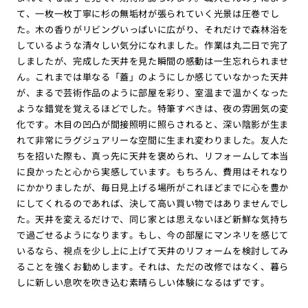
て、一枚一枚丁寧に杉の無垢材が張られていく光景は圧巻でし
た。木の香りがリビングいっぱいに広がり、それだけで森林浴を
しているような清々しい気分になれました。作業は丸二日で完了
しましたが、完成した天井を見た瞬間の感動は一生忘れられませ
ん。これまでは単なる「蓋」のようにしか感じていなかった天井
が、まるで芸術作品のように部屋を彩り、室温まで温かくなった
ような錯覚を覚えるほどでした。特筆すべきは、夜の雰囲気の変
化です。木目の凹凸が間接照明に照らされると、深い陰影が生ま
れて非常にラグジュアリーな空間に生まれ変わりました。友人た
ちを招いた際も、真っ先に天井を褒められ、リフォームして本当
に良かったと心から実感しています。もちろん、費用はそれなり
にかかりましたが、毎日見上げる場所がこれほどまでに心を豊か
にしてくれるのであれば、決して高い買い物ではありませんでし
た。天井を変えるだけで、同じ家とは思えないほど新鮮な気持ち
で過ごせるようになります。もし、今の部屋にマンネリを感じて
いるなら、視点を少し上に上げて天井のリフォームを検討してみ
ることを強くお勧めします。それは、ただの改修ではなく、暮ら
しに新しい息吹を吹き込む素晴らしい体験になるはずです。