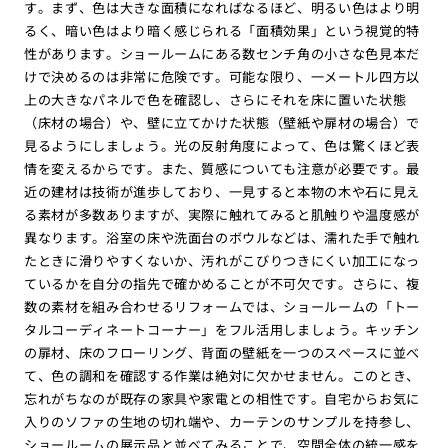
す。まず、色は大きな面積になればなるほど、明るい色はより明
るく、暗い色はより暗く感じられる「面積効果」という視覚的特
性があります。ショールームにある数センチ角の小さな色見本だ
けで決めるのは非常に危険です。可能な限り、一メートル四方以
上の大きなパネルで色を確認し、さらにそれを床に置いた状態
（床材の場合）や、壁に立てかけた状態（壁紙や扉材の場合）で
見るようにしましょう。光の反射角度によって、色は驚くほど表
情を変えるからです。また、質感についても注意が必要です。最
近の建材は技術が進歩しており、一見すると本物の木や石に見え
る素材が多数ありますが、実際に触れてみると肌触りや温度感が
異なります。浴室の床や洗面台のボウルなどは、濡れた手で触れ
たときに滑りやすくないか、汚れがこびりつきにくい加工になっ
ているかを自分の指先で確かめることが不可欠です。さらに、複
数の素材を組み合わせるリフォームでは、ショールームの「トー
タルコーディネートコーナー」をフル活用しましょう。キッチン
の扉材、床のフローリング、背面の壁紙を一つのスペースに並べ
て、色の調和を確認する作業は絶対に欠かせません。このとき、
忘れがちなのが既存の家具や家電との相性です。自宅からお気に
入りのソファの生地の切れ端や、カーテンのサンプルを持参し、
ショールームの展示品と並べてみることで、空間全体の統一感を