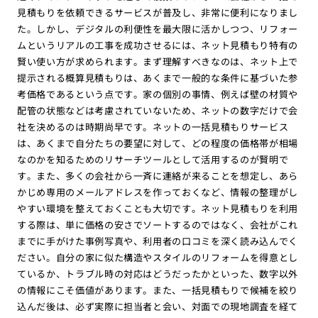
見積もりを依頼できるサービスが普及し、非常に便利になりまし
た。しかし、デジタルの利便性を最大限に活かしつつ、リフォー
ムというリアルの工事を成功させるには、ネット見積もり特有の
賢い使い方が求められます。まず理解すべきなのは、ネット上で
提示される概算見積もりは、あくまで一般的な条件に基づいた参
考価格であるという点です。家の個別の事情、例えば壁の材質や
配管の状態などは考慮されていないため、ネットの数字だけで会
社を決めるのは時期尚早です。ネットの一括見積もりサービス
は、あくまで自分たちの要望に対して、どの程度の価格帯が相場
なのかを知るためのリサーチツールとして活用するのが賢明で
す。また、多くの会社から一斉に連絡が来ることを想定し、あら
かじめ専用のメールアドレスを作っておくなど、情報の整理がし
やすい環境を整えておくことも大切です。ネット見積もりを利用
する際は、単に価格の安さでソートするのではなく、会社がこれ
までに手がけた事例写真や、利用者の口コミを深く読み込んでく
ださい。自分の家に似た構造やスタイルのリフォームを得意とし
ているか、トラブル時の対応はどうだったかといった、数字以外
の情報にこそ価値があります。また、一括見積もりで候補を絞り
込んだ後は、必ず実際に担当者と会い、対面での現地調査を経て