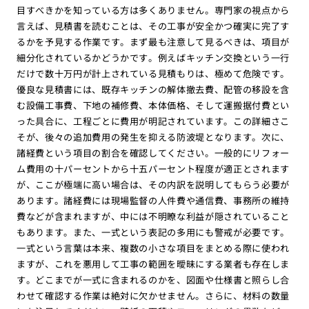
目すべきかを知っている方は多くありません。専門家の視点から
言えば、見積書を読むことは、その工事が安全かつ確実に完了す
るかを予見する作業です。まず最も注意して見るべきは、項目が
細分化されているかどうかです。例えばキッチン交換という一行
だけで数十万円が計上されている見積もりは、極めて危険です。
優良な見積書には、既存キッチンの解体撤去費、配管の移設を含
む設備工事費、下地の補修費、本体価格、そして運搬据付費とい
った具合に、工程ごとに費用が明記されています。この詳細さこ
そが、後々の追加費用の発生を抑える防波堤となります。次に、
諸経費という項目の割合を確認してください。一般的にリフォー
ム費用の十パーセントから十五パーセント程度が適正とされます
が、ここが極端に高い場合は、その内訳を説明してもらう必要が
あります。諸経費には現場監督の人件費や通信費、事務所の維持
費などが含まれますが、中には不明瞭な利益が隠されていること
もあります。また、一式という表記の多用にも警戒が必要です。
一式という言葉は本来、複数の小さな項目をまとめる際に使われ
ますが、これを悪用して工事の範囲を曖昧にする業者も存在しま
す。どこまでが一式に含まれるのかを、図面や仕様書と照らし合
わせて確認する作業は絶対に欠かせません。さらに、材料の数量