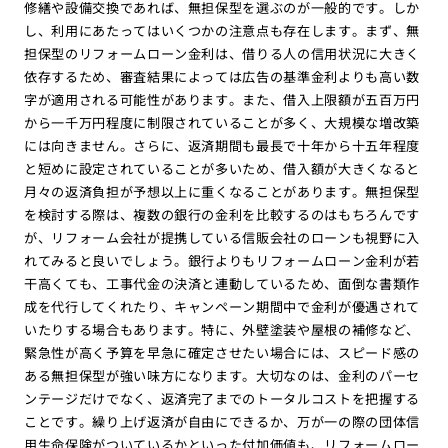
修繕や設備交換であれば、無担保型を選ぶのが一般的です。しか
し、利用にあたってはいくつかの注意点も存在します。まず、無
担保型のリフォームローン金利は、借りる人の信用状況に大きく
依存するため、審査結果によっては広告の基準金利よりも高い数
字が適用される可能性があります。また、借入上限額が五百万円
から一千万円程度に制限されていることが多く、大規模な増改築
には向きません。さらに、返済期間も最長で十年から十五年程度
と短めに設定されていることが多いため、借入額が大きくなると
月々の返済負担が予想以上に重くなることがあります。無担保型
を検討する際は、複数の銀行の金利を比較するのはもちろんです
が、リフォーム会社が提携している信販会社のローンも視野に入
れてみると良いでしょう。銀行よりもリフォームローン金利が若
干高くても、工事代金の決済と連動しているため、面倒な書類作
成を代行してくれたり、キャンペーン期間中で金利が優遇されて
いたりする場合もあります。特に、外壁塗装や屋根の補修など、
緊急性が高く予算を早急に確定させたい場合には、スピード感の
ある無担保型が強い味方になります。大切なのは、金利のパーセ
ンテージだけでなく、返済完了までのトータルコストを把握する
ことです。繰り上げ返済が自由にできるか、万が一の際の団体信
用生命保険がついているかといった付加価値も、リフォームロー