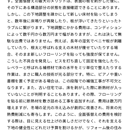
す。全面張替えの最大のメリットは、表面の板を剥がした後に、
その下にある構造部分の状態を直接確認できることにあります。
しかし、この下地調整を疎かにして新しい床材を貼ってしまう
と、数年後に床鳴りが再発したり、板が浮いてきたりといったト
ラブルに繋がります。下地調整にかかる費用は、コンディション
によって数千円から数万円まで幅がありますが、これは決して無
駄な出費ではありません。例えば、長年の湿気でベニヤ板が剥離
していたり、根太と呼ばれる支えの木材が痩せていたりする場
合、そのまま新しいフローリングを貼っても強度が保てません。
こうした不具合を発見し、ビスを打ち直して固定を強化したり、
レベラーと呼ばれる補修材で床の水平をミリ単位で整えたりする
作業は、まさに職人の技術が光る部分です。特に、ピアノや重い
書棚を置く予定がある場合は、この段階での補強工事が不可欠と
なります。また、古い住宅では、床を剥がした際に断熱材が入っ
ていないことが判明することもあります。その際、フローリング
を貼る前に断熱材を敷き詰める工事を追加すれば、費用は数万円
増えますが、冬場の足元の冷え込みが劇的に改善され、将来の光
熱費削減にも寄与します。このように、全面張替えの費用を検討
する際は、目に見える仕上げの美しさだけでなく、それを支える
下地の健全性にどれだけ予算を割けるかが、リフォーム後の住み