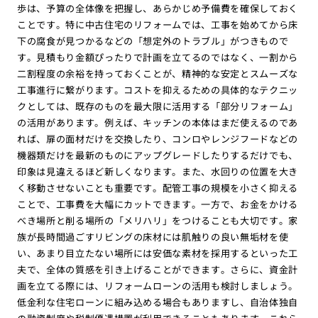
歩は、予算の全体像を把握し、あらかじめ予備費を確保しておく
ことです。特に中古住宅のリフォームでは、工事を始めてから床
下の腐食が見つかるなどの「想定外のトラブル」がつきもので
す。見積もり金額ぴったりで計画を立てるのではなく、一割から
二割程度の余裕を持っておくことが、精神的な安定とスムーズな
工事進行に繋がります。コストを抑えるための具体的なテクニッ
クとしては、既存のものを最大限に活用する「部分リフォーム」
の活用があります。例えば、キッチンの本体はまだ使えるのであ
れば、扉の面材だけを交換したり、コンロやレンジフードなどの
機器類だけを最新のものにアップグレードしたりするだけでも、
印象は見違えるほど新しくなります。また、水回りの位置を大き
く移動させないことも重要です。配管工事の規模を小さく抑える
ことで、工事費を大幅にカットできます。一方で、お金をかける
べき場所と削る場所の「メリハリ」をつけることも大切です。家
族が長時間過ごすリビングの床材には肌触りの良い無垢材を使
い、あまり目立たない場所には安価な素材を採用するといった工
夫で、全体の質感を引き上げることができます。さらに、資金計
画を立てる際には、リフォームローンの活用も検討しましょう。
低金利な住宅ローンに組み込める場合もありますし、自治体独自