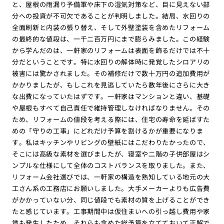
と、屋根の雨漏り予備軍や床下の湿気対策など、目に見えない部
分への投資が不可欠であることが判明しました。結局、水回りの
全面刷新と内装の張り替え、そして外壁塗装を含めたリフォーム
の最終的な値段は、一千二百万円にまで膨らみました。この経験
から学んだのは、一軒家のリフォームは表面を飾るだけでは不十
分だということです。特に水回りの解体時に発覚したシロアリの
被害には驚かされました。その補修だけで数十万円の追加費用が
かかりましたが、もしこれを見逃していたら数年後にさらに大き
な出費になっていたはずです。一軒家はマンションと違い、基礎
や屋根もすべて自己責任で維持管理しなければなりません。その
ため、リフォームの値段を考える際には、住宅の寿命を延ばすた
めの「守りの工事」にどれだけ予算を割けるかが重要になりま
す。私はキッチンやリビングの壁紙にはこだわりたかったので、
そこには高級な素材を選びましたが、寝室や二階の子供部屋はシ
ンプルな仕様にして全体のコストバランスを取りました。また、
リフォーム会社選びでは、一軒家の構造を熟知している地元の大
工さん系の工務店にお願いしました。大手メーカーよりも広告費
がかかっていない分、同じ値段でも素材の質を上げることができ
たと感じています。工事期間中は仮住まいへの引っ越し費用や家
賃も発生したため、それらも含めた総予算を立てておいて正解で