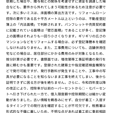
依頼した場合や、贈与税との関係を考慮せずに資金を調達した場
合なども、要件から外れてしまう可能性があるため注意が必要で
す。次に多いミスは、床面積の算出方法です。リフォームローン
控除の要件である五十平方メートル以上というのは、不動産登記
簿上の「内法面積」で判断されます。パンフレットや売買契約書
に記載されている面積は「壁芯面積」であることが多く、登記簿
上の面積はそれよりも一回り小さくなります。ギリギリの広さの
マンションなどをリフォームする場合は、必ず登記簿謄本を確認
しなければなりません。また、工事費用についても、店舗併用住
宅などの場合は、居住部分にかかる費用のみが対象となるため、
按分計算が必要です。書類面では、増改築等工事証明書の発行を
誰に頼むかも重要です。登録された建築士や指定確認検査機関な
どで発行可能ですが、発行手数料が発生することや、工事中の写
真が必要になることを知らないまま工事を終えてしまい、後から
証明できずに困る方が後を絶ちません。さらに、令和四年度以降
の改正により、控除率が以前の一パーセントから〇・七パーセン
トへ引き下げられた一方で、借入限度額や控除期間には細かい変
動がありました。古い情報を鵜呑みにせず、自分が着工・入居す
るタイミングでの現行法を確認することが不可欠です。税務署は
形式的な不備に厳しいため、不明な点があれば着工前に事前相談