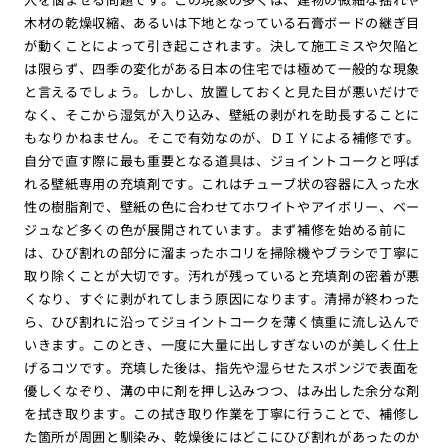
木材の乾燥収縮、あるいは下地となっている石膏ボードの継ぎ目
が動くことによって引き起こされます。決して施工ミスや欠陥と
は限らず、四季の変化がある日本の住宅では極めて一般的な現象
と言えるでしょう。しかし、放置しておくと見た目が悪いだけで
なく、そこから湿気が入り込み、壁紙の剥がれを助長することに
もなりかねません。そこで有効なのが、ＤＩＹによる補修です。
自分で直す際に最も重要となる道具は、ジョイントコークと呼ば
れる壁紙専用の充填剤です。これはチューブ状の容器に入った水
性の樹脂剤で、壁紙の色に合わせてホワイトやアイボリー、ベー
ジュなど多くの色が展開されています。まず補修を始める前に
は、ひび割れの部分に溜まったホコリを掃除機やブラシで丁寧に
取り除くことが大切です。汚れが残っていると充填剤の密着が悪
くなり、すぐに剥がれてしまう原因になります。清掃が終わった
ら、ひび割れに沿ってジョイントコークを薄く慎重に流し込んで
いきます。このとき、一度に大量に出しすぎないのが美しく仕上
げるコツです。充填した後は、指先や湿らせたスポンジで表面を
優しくなぞり、溝の中に剤を押し込みつつ、はみ出した余分な剤
を拭き取ります。この拭き取り作業を丁寧に行うことで、補修し
た箇所が周囲と馴染み、乾燥後にはどこにひび割れがあったのか