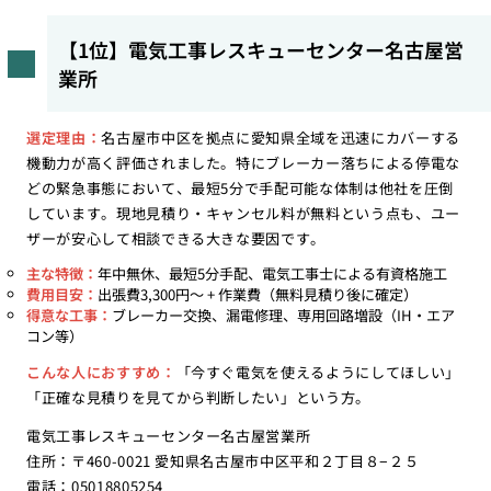
【1位】電気工事レスキューセンター名古屋営
業所
選定理由：
名古屋市中区を拠点に愛知県全域を迅速にカバーする
機動力が高く評価されました。特にブレーカー落ちによる停電な
どの緊急事態において、最短5分で手配可能な体制は他社を圧倒
しています。現地見積り・キャンセル料が無料という点も、ユー
ザーが安心して相談できる大きな要因です。
主な特徴：
年中無休、最短5分手配、電気工事士による有資格施工
費用目安：
出張費3,300円〜 + 作業費（無料見積り後に確定）
得意な工事：
ブレーカー交換、漏電修理、専用回路増設（IH・エア
コン等）
こんな人におすすめ：
「今すぐ電気を使えるようにしてほしい」
「正確な見積りを見てから判断したい」という方。
電気工事レスキューセンター名古屋営業所
住所：〒460-0021 愛知県名古屋市中区平和２丁目８−２５
電話：05018805254