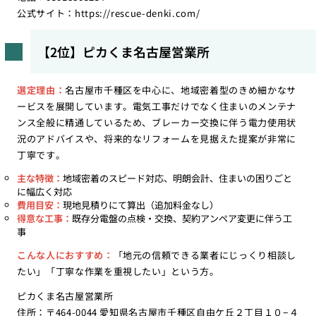
公式サイト：
https://rescue-denki.com/
【2位】ピカくま名古屋営業所
選定理由：
名古屋市千種区を中心に、地域密着型のきめ細かなサ
ービスを展開しています。電気工事だけでなく住まいのメンテナ
ンス全般に精通しているため、ブレーカー交換に伴う電力使用状
況のアドバイスや、将来的なリフォームを見据えた提案が非常に
丁寧です。
主な特徴：
地域密着のスピード対応、明朗会計、住まいの困りごと
に幅広く対応
費用目安：
現地見積りにて算出（追加料金なし）
得意な工事：
既存分電盤の点検・交換、契約アンペア変更に伴う工
事
こんな人におすすめ：
「地元の信頼できる業者にじっくり相談し
たい」「丁寧な作業を重視したい」という方。
ピカくま名古屋営業所
住所：〒464-0044 愛知県名古屋市千種区自由ケ丘２丁目１０−４