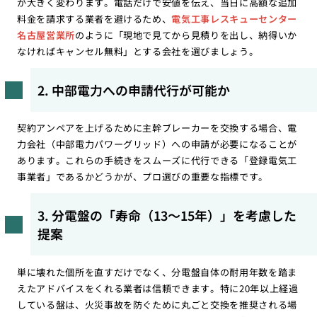
が大きく変わります。電話だけで安値を伝え、当日に高額な追加
料金を請求する業者を避けるため、
電気工事レスキューセンター
名古屋営業所
のように「現地で見てから見積りを出し、納得いか
なければキャンセル無料」とする会社を選びましょう。
2. 中部電力への申請代行が可能か
契約アンペアを上げるために主幹ブレーカーを交換する場合、電
力会社（中部電力パワーグリッド）への申請が必要になることが
あります。これらの手続きをスムーズに代行できる「登録電気工
事業者」であるかどうかが、プロ選びの重要な指標です。
3. 分電盤の「寿命（13〜15年）」を考慮した
提案
単に壊れた個所を直すだけでなく、分電盤自体の耐用年数を踏ま
えたアドバイスをくれる業者は信頼できます。特に20年以上経過
している盤は、火災事故を防ぐために丸ごと交換を推奨される場