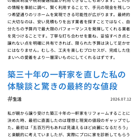
の融資制度や税制優遇措置が利用できることもあります。これら
の情報を事前に調べ、賢く利用することで、手元の現金を残しつ
つ希望通りのリホームを実現できる可能性が広がります。最終的
に大切なのは、安い見積もりを出す業者を探すことではなく、自
分たちの予算内で最大限のパフォーマンスを発揮してくれる業者
を見つけることです。丁寧な打ち合わせを重ね、妥協すべき点と
譲れない点を明確に共有できれば、限られた予算は決して足かせ
にはなりません。むしろ、工夫を楽しむプロセスが、完成した住
まいへの愛着をより一層深いものにしてくれるはずです。
築三十年の一軒家を直した私の
体験談と驚きの最終的な値段
生活
2026.07.12
私が親から譲り受けた築三十年の一軒家をリフォームすることに
決めた時、最初に直面したのは理想と現実の値段のギャップでし
た。最初は「五百万円もあれば見違えるほど綺麗になるだろう」
と楽観的に考えていましたが、実際にプロに家を診断してもらう