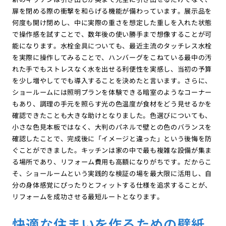
扉を閉める際の衝撃を和らげる機能が備わっています。展示品を
何度も開け閉めし、中に実際の重さを想定した重しを入れた状態
で操作感を試すことで、数年後の使い勝手まで想像することが可
能になります。水栓金具についても、最近主流のタッチレス水栓
を実際に操作してみることで、ハンバーグをこねている最中の汚
れた手でもストレスなく水を出せる利便性を実感し、当初の予算
を少し増やしてでも導入することを決めたと言います。さらに、
ショールームには照明プランを体験できる暗室のようなコーナー
もあり、調理の手元を照らす光の色温度が食材をどう見せるかを
確認できたことも大きな助けとなりました。色選びについても、
小さな色見本板ではなく、大判のパネルで壁との色のバランスを
確認したことで、完成後に「イメージと違った」という後悔を防
ぐことができました。キッチンは家の中で最も複雑な設備が集ま
る場所であり、リフォーム費用も高額になりがちです。だからこ
そ、ショールームという実践的な検証の場を最大限に活用し、自
分の身体感覚にぴったりとフィットする仕様を追求することが、
リフォームを成功させる最短ルートとなります。
快適な住まいを作るための壁紙