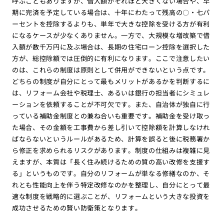
呼ぶこともありますが、借入額がそれほど大きくない場合や、早
期に完済を予定している場合は、十年にわたって残高の〇・七パ
ーセントを控除するよりも、単年で大きな控除を受ける方が有利
になるケースが少なくありません。一方で、大規模な増改築で借
入額が数千万円に及ぶ場合は、長期の住宅ローン控除を選択した
方が、総控除額では圧倒的に有利になります。ここで注意したい
のは、これらの制度は原則として併用ができないという点です。
どちらの制度が自分にとって最もメリットがあるかを判断するに
は、リフォーム会社や税理士、あるいは銀行の担当者にシミュレ
ーションを依頼することが不可欠です。また、自治体が独自に行
っている補助金制度との兼ね合いも重要です。補助金を受け取っ
た場合、その金額を工事費から差し引いて控除額を計算しなけれ
ばならないというルールがあるため、計算を誤ると後に税務署か
ら修正を求められるリスクがあります。制度の仕組みは複雑に見
えますが、本質は「長く住み続けるための質の高い改修を支援す
る」というものです。自分のリフォームが単なる修繕なのか、そ
れとも性能向上を伴う特定改修なのかを整理し、自分にとって最
適な制度を戦略的に選ぶことが、リフォームという大きな投資を
成功させるための賢い防衛策となります。