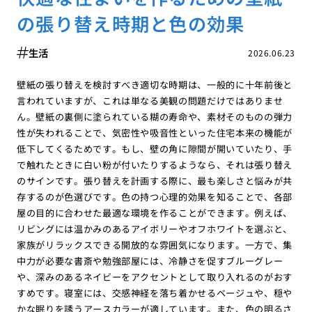
の張り替え時期と色の効果
生活
2026.06.23
壁紙の張り替えを検討すべき適切な時期は、一般的に十年前後と
言われていますが、これは単なる美観の問題だけではありませ
ん。壁紙の裏側に塗られている糊の寿命や、素材そのものの弾力
性が失われることで、気密性や吸音性といった住宅本来の機能が
低下してくるためです。もし、壁の角に隙間が開いていたり、手
で触れたときに白い粉が付いたりするようなら、それは張り替え
のサインです。張り替えを計画する際に、最も楽しさと悩みが共
存するのが色選びです。色の持つ心理的効果を知ることで、各部
屋の目的に合わせた最適な環境を作ることができます。例えば、
リビングには温かみのあるアイボリーやオフホワイトを選ぶと、
家族がリラックスできる開放的な雰囲気になります。一方で、集
中力が必要な書斎や勉強部屋には、冷静さを促すブルーグレー
や、深みのあるネイビーをアクセントとして取り入れるのがおす
すめです。寝室には、交感神経を落ち着かせるベージュや、穏や
かな眠りを誘うアースカラーが適しています。また、色の明るさ