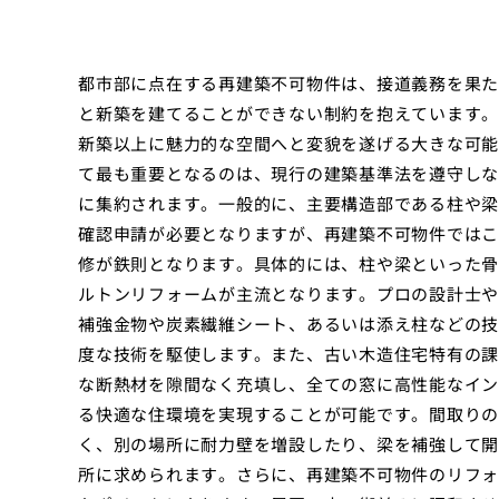
都市部に点在する再建築不可物件は、接道義務を果た
と新築を建てることができない制約を抱えています。
新築以上に魅力的な空間へと変貌を遂げる大きな可能
て最も重要となるのは、現行の建築基準法を遵守しな
に集約されます。一般的に、主要構造部である柱や梁
確認申請が必要となりますが、再建築不可物件ではこ
修が鉄則となります。具体的には、柱や梁といった骨
ルトンリフォームが主流となります。プロの設計士や
補強金物や炭素繊維シート、あるいは添え柱などの技
度な技術を駆使します。また、古い木造住宅特有の課
な断熱材を隙間なく充填し、全ての窓に高性能なイン
る快適な住環境を実現することが可能です。間取りの
く、別の場所に耐力壁を増設したり、梁を補強して開
所に求められます。さらに、再建築不可物件のリフォ