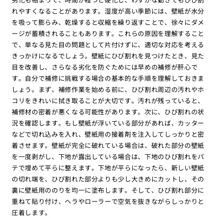
れやすくなることがあります。湿度が高い季節には、壁紙が水分
を吸って膨らみ、乾燥すると収縮を繰り返すことで、徐々にダメ
ージが蓄積されることもあります。これらの原因を理解すること
で、単なる見た目の問題として片付けずに、適切な対応を考える
きっかけになるでしょう。壁紙にひび割れを見つけたとき、見た
目を改善し、さらなる劣化を防ぐためには早めの補修が肝心で
す。自分で補修に挑戦する場合の基本的な手順を理解しておきま
しょう。まず、補修作業を始める前に、ひび割れ周辺の汚れやホ
コリをきれいに拭き取ることが大切です。汚れが残っていると、
補修材の密着が悪くなる可能性があります。次に、ひび割れの状
況を確認します。もし壁紙が浮いている部分があれば、カッター
などで切れ込みを入れ、壁紙用の接着剤を注入してしっかりと密
着させます。壁紙が完全に破れている場合は、破れた部分の壁紙
を一度剥がし、下地が露出している場合は、下地のひび割れをパ
テで埋めて平らに整えます。下地が平らになったら、新しい壁紙
の切れ端を、ひび割れた部分よりも少し大きめにカットし、その
裏に壁紙用ののりを均一に塗布します。そして、ひび割れ部分に
重ねて貼り付け、ヘラやローラーで空気を抜きながらしっかりと
圧着します。