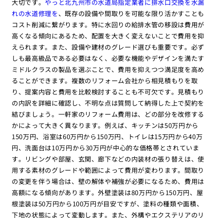
大切です。
やっと北九州市の水道局指定業者に排水口交換を水漏
れの水道修理を
、既存の設備や間取りを可能な限り活かすことも
コスト削減に繋がります。特に水回りの給排水管の移設は費用が
高くなる傾向にあるため、配置を大きく変えないことで費用を抑
えられます。また、設備や建材のグレード選びも重要です。必ず
しも最高級品である必要はなく、必要な機能やデザインを満たす
ミドルクラスの製品を選ぶことで、費用を抑えつつ満足度を高め
ることができます。複数のリフォーム会社から相見積もりを取
り、提案内容と費用を比較検討することも不可欠です。見積もり
の内訳を詳細に確認し、不明な点は質問して納得した上で契約を
結びましょう。一軒家のリフォーム費用は、どの部分を改修する
かによって大きく異なります。例えば、キッチンは50万円から
150万円、浴室は60万円から150万円、トイレは15万円から40万
円、洗面台は10万円から30万円が中心的な価格帯とされていま
す。リビングや部屋、玄関、廊下などの内装材の張り替えは、使
用する素材のグレードや範囲によって費用が変わります。間取り
の変更を伴う場合は、壁の解体や補強が必要になるため、費用は
高額になる傾向があります。外壁塗装は80万円から150万円、屋
根塗装は50万円から100万円が目安ですが、塗料の種類や面積、
下地の状態によって変動します。また、外構やエクステリアのリ