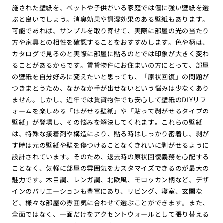
施された壁紙を、ペットや子供がいる家庭では傷に強い壁紙を選
ぶと良いでしょう。消臭効果や調湿効果のある壁紙もあります。
可能であれば、サンプルを取り寄せて、実際に部屋の光の当たり
方や家具との相性を確認することをおすすめします。色や柄は、
カタログで見るのと実際に部屋に貼るのとでは印象が大きく変わ
ることがあるからです。賃貸物件にお住まいの方にとって、部屋
の壁紙を自分好みに変えたいと思っても、「原状回復」の問題が
つきまとうため、なかなか手が出せないという悩みは少なくあり
ません。しかし、近年では賃貸物件でも安心して壁紙のDIYリフ
ォームを楽しめる「はがせる壁紙」や「貼って剥がせるタイプの
壁紙」が登場し、その悩みを解決してくれます。これらの壁紙
は、特殊な接着剤や構造により、貼る時はしっかり密着し、剥が
す時は元の壁紙や壁を傷つけることなくきれいに剥がせるように
設計されています。そのため、退去時の原状回復義務を心配する
ことなく、気軽に部屋の雰囲気をカスタマイズできるのが最大の
魅力です。木目調、レンガ調、北欧風、モロッカン柄など、デザ
インのバリエーションも豊富にあり、リビング、寝室、玄関な
ど、様々な部屋の雰囲気に合わせて選ぶことができます。また、
全面ではなく、一面だけをアクセントウォールとして張り替える