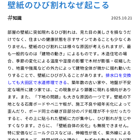
壁紙のひび割れなぜ起こる
知識
2025.10.21
部屋の壁紙に突如現れるひび割れは、見た目の美しさを損なうだ
けでなく、住まいの健康状態を示すサインであることも少なくあ
りません。壁紙のひび割れには様々な原因が考えられますが、最
も一般的なのは「建物の動き」によるものです。木造住宅の場
合、季節の変化による温度や湿度の影響で木材が膨張・収縮した
り、地震や強風などの外力によって建物全体が微かに揺れ動いた
りすることで、壁紙にひびが入ることがあります。
排水口を交換
しても大田区で水道修理できる
、築年数の古い家や、地盤が不安
定な場所に建つ家では、この現象がより顕著に現れる傾向があり
ます。また、「下地の問題」も大きな原因の一つです。壁紙の下
地となる石膏ボードやベニヤ板が、施工不良や経年劣化によって
歪んだり、ボード同士の継ぎ目部分のパテ処理が不十分だったり
すると、その上に貼られた壁紙に力が集中し、ひび割れが生じや
すくなります。さらに、「壁紙自体の劣化」も無視できません。
特に安価なビニールクロスなどは、伸縮性が低く、紫外線による
劣化も相まって、時間が経つと硬化し、わずかな動きでもひび割