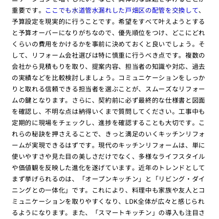
重要です。
ここでも水道管水漏れした戸畑区の配管を交換して
、
予算設定を現実的に行うことです。希望をすべて叶えようとする
と予算オーバーになりがちなので、優先順位をつけ、どこにどれ
くらいの費用をかけるかを事前に決めておくと良いでしょう。そ
して、リフォーム会社選びは特に慎重に行うべき点です。複数の
会社から見積もりを取り、提案内容、担当者の知識や対応、過去
の実績などを比較検討しましょう。コミュニケーションをしっか
りと取れる信頼できる担当者を選ぶことが、スムーズなリフォー
ムの鍵となります。さらに、契約前に必ず最終的な仕様書と図面
を確認し、不明な点は納得いくまで質問してください。工事中も
定期的に現場をチェックし、進捗を確認することも大切です。こ
れらの秘訣を押さえることで、きっと満足のいくキッチンリフォ
ームが実現できるはずです。現代のキッチンリフォームは、単に
使いやすさや見た目の美しさだけでなく、多様なライフスタイル
や価値観を反映した進化を遂げています。近年のトレンドとして
まず挙げられるのは、「オープンキッチン」と「リビング・ダイ
ニングとの一体化」です。これにより、料理中も家族や友人とコ
ミュニケーションを取りやすくなり、LDK全体が広々と感じられ
るようになります。また、「スマートキッチン」の導入も注目さ