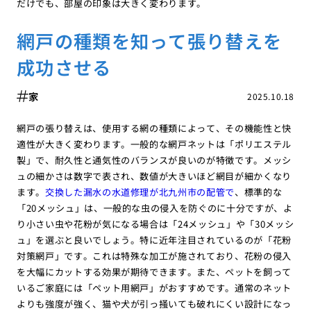
だけでも、部屋の印象は大きく変わります。
網戸の種類を知って張り替えを
成功させる
家
2025.10.18
網戸の張り替えは、使用する網の種類によって、その機能性と快
適性が大きく変わります。一般的な網戸ネットは「ポリエステル
製」で、耐久性と通気性のバランスが良いのが特徴です。メッシ
ュの細かさは数字で表され、数値が大きいほど網目が細かくなり
ます。
交換した漏水の水道修理が北九州市の配管で
、標準的な
「20メッシュ」は、一般的な虫の侵入を防ぐのに十分ですが、よ
り小さい虫や花粉が気になる場合は「24メッシュ」や「30メッシ
ュ」を選ぶと良いでしょう。特に近年注目されているのが「花粉
対策網戸」です。これは特殊な加工が施されており、花粉の侵入
を大幅にカットする効果が期待できます。また、ペットを飼って
いるご家庭には「ペット用網戸」がおすすめです。通常のネット
よりも強度が強く、猫や犬が引っ掻いても破れにくい設計になっ