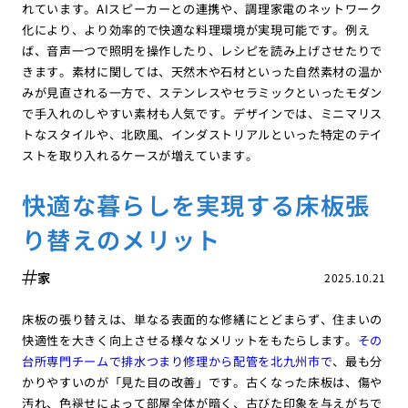
れています。AIスピーカーとの連携や、調理家電のネットワーク
化により、より効率的で快適な料理環境が実現可能です。例え
ば、音声一つで照明を操作したり、レシピを読み上げさせたりで
きます。素材に関しては、天然木や石材といった自然素材の温か
みが見直される一方で、ステンレスやセラミックといったモダン
で手入れのしやすい素材も人気です。デザインでは、ミニマリス
トなスタイルや、北欧風、インダストリアルといった特定のテイ
ストを取り入れるケースが増えています。
快適な暮らしを実現する床板張
り替えのメリット
家
2025.10.21
床板の張り替えは、単なる表面的な修繕にとどまらず、住まいの
快適性を大きく向上させる様々なメリットをもたらします。
その
台所専門チームで排水つまり修理から配管を北九州市で
、最も分
かりやすいのが「見た目の改善」です。古くなった床板は、傷や
汚れ、色褪せによって部屋全体が暗く、古びた印象を与えがちで