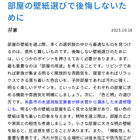
部屋の壁紙選びで後悔しないた
めに
家
2025.10.18
部屋の壁紙を選ぶ際、多くの選択肢の中から最適なものを見つけ
るのは、意外と難しいものです。後悔しない壁紙選びのために
は、いくつかのポイントを押さえておく必要があります。まず、
最も重要なのは「部屋の用途」を考えることです。リビングであ
れば家族が集まる明るく開放的な雰囲気を、寝室であればリラッ
クスできる落ち着いた色合いを、子供部屋であれば汚れに強く、
明るく楽しいデザインを、といったように、それぞれの部屋に求
める機能や雰囲気を明確にしましょう。次に、「色と柄」の選び
方です。
糸島市の水道局指定業者が排水管から漏水した水道修理
にも
、明るい色の壁紙は部屋を広く見せる効果があり、暗い色の
壁紙は落ち着いた印象を与えます。柄物を選ぶ際は、部屋の広さ
や家具との相性も考慮しましょう。小さな部屋に大きな柄の壁紙
を貼ると、圧迫感を感じることがあります。また、「機能性」も
重要な要素です。汚れが気になる場所には撥水加工や防汚加工が