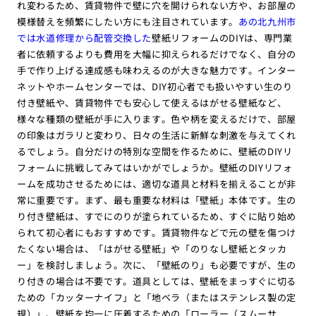
れ変わるため、賃貸物件で壁に穴を開けられない方や、お部屋の
模様替えを頻繁にしたい方にも注目されています。
あの北九州市
では水道修理から配管交換した
壁紙リフォームのDIYは、専門業
者に依頼するよりも費用を大幅に抑えられるだけでなく、自分の
手で作り上げる達成感も味わえるのが大きな魅力です。インター
ネットやホームセンターでは、DIY初心者でも扱いやすい生のり
付き壁紙や、賃貸物件でも安心して使えるはがせる壁紙など、
様々な種類の壁紙が手に入ります。色や柄を変えるだけで、部屋
の印象はガラリと変わり、日々の生活に新鮮な刺激を与えてくれ
るでしょう。自分だけの特別な空間を作るために、壁紙のDIYリ
フォームに挑戦してみてはいかがでしょうか。壁紙のDIYリフォ
ームを成功させるためには、適切な道具と材料を揃えることが非
常に重要です。まず、最も重要な材料は「壁紙」本体です。生の
り付き壁紙は、すでにのりが塗られているため、すぐに貼り始め
られて初心者にもおすすめです。賃貸物件などで元の壁を傷つけ
たくない場合は、「はがせる壁紙」や「のりなし壁紙とタッカ
ー」を検討しましょう。次に、「壁紙のり」も必要ですが、生の
り付きの場合は不要です。道具としては、壁紙をまっすぐに切る
ための「カッターナイフ」と「地ベラ（またはステンレス製の定
規）」、壁紙を均一に圧着するための「ローラー（スムーサ