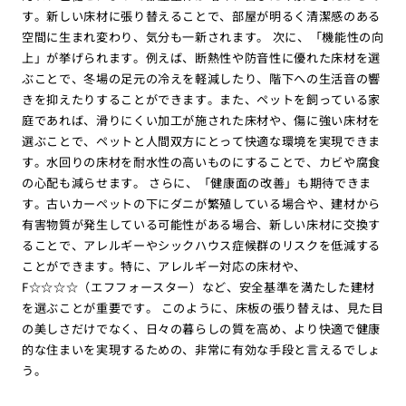
す。新しい床材に張り替えることで、部屋が明るく清潔感のある
空間に生まれ変わり、気分も一新されます。 次に、「機能性の向
上」が挙げられます。例えば、断熱性や防音性に優れた床材を選
ぶことで、冬場の足元の冷えを軽減したり、階下への生活音の響
きを抑えたりすることができます。また、ペットを飼っている家
庭であれば、滑りにくい加工が施された床材や、傷に強い床材を
選ぶことで、ペットと人間双方にとって快適な環境を実現できま
す。水回りの床材を耐水性の高いものにすることで、カビや腐食
の心配も減らせます。 さらに、「健康面の改善」も期待できま
す。古いカーペットの下にダニが繁殖している場合や、建材から
有害物質が発生している可能性がある場合、新しい床材に交換す
ることで、アレルギーやシックハウス症候群のリスクを低減する
ことができます。特に、アレルギー対応の床材や、
F☆☆☆☆（エフフォースター）など、安全基準を満たした建材
を選ぶことが重要です。 このように、床板の張り替えは、見た目
の美しさだけでなく、日々の暮らしの質を高め、より快適で健康
的な住まいを実現するための、非常に有効な手段と言えるでしょ
う。