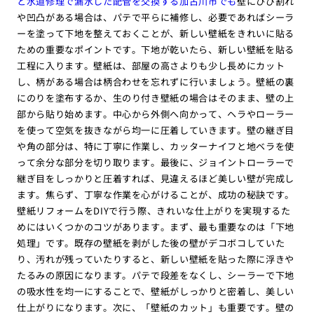
と水道修理で漏水した配管を交換する加古川市でも
壁にひび割れ
や凹凸がある場合は、パテで平らに補修し、必要であればシーラ
ーを塗って下地を整えておくことが、新しい壁紙をきれいに貼る
ための重要なポイントです。下地が乾いたら、新しい壁紙を貼る
工程に入ります。壁紙は、部屋の高さよりも少し長めにカット
し、柄がある場合は柄合わせを忘れずに行いましょう。壁紙の裏
にのりを塗布するか、生のり付き壁紙の場合はそのまま、壁の上
部から貼り始めます。中心から外側へ向かって、ヘラやローラー
を使って空気を抜きながら均一に圧着していきます。壁の継ぎ目
や角の部分は、特に丁寧に作業し、カッターナイフと地ベラを使
って余分な部分を切り取ります。最後に、ジョイントローラーで
継ぎ目をしっかりと圧着すれば、見違えるほど美しい壁が完成し
ます。焦らず、丁寧な作業を心がけることが、成功の秘訣です。
壁紙リフォームをDIYで行う際、きれいな仕上がりを実現するた
めにはいくつかのコツがあります。まず、最も重要なのは「下地
処理」です。既存の壁紙を剥がした後の壁がデコボコしていた
り、汚れが残っていたりすると、新しい壁紙を貼った際に浮きや
たるみの原因になります。パテで段差をなくし、シーラーで下地
の吸水性を均一にすることで、壁紙がしっかりと密着し、美しい
仕上がりになります。次に、「壁紙のカット」も重要です。壁の