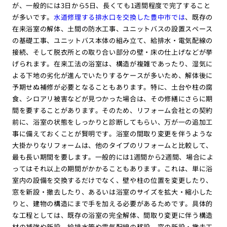
が、一般的には3日から5日、長くても1週間程度で完了すること
が多いです。
水道修理する排水口を交換した豊中市では
、既存の
在来浴室の解体、土間の防水工事、ユニットバスの設置スペース
の基礎工事、ユニットバス本体の組み立て、給排水・電気配線の
接続、そして脱衣所との取り合い部分の壁・床の仕上げなどが挙
げられます。在来工法の浴室は、構造が複雑であったり、湿気に
よる下地の劣化が進んでいたりするケースが多いため、解体後に
予期せぬ補修が必要となることもあります。特に、土台や柱の腐
食、シロアリ被害などが見つかった場合は、その修繕にさらに期
間を要することがあります。そのため、リフォーム会社との契約
前に、浴室の状態をしっかりと診断してもらい、万が一の追加工
事に備えておくことが賢明です。浴室の間取り変更を伴うような
大掛かりなリフォームは、他のタイプのリフォームと比較して、
最も長い期間を要します。一般的には1週間から2週間、場合によ
ってはそれ以上の期間がかかることもあります。これは、単に浴
室内の設備を交換するだけでなく、壁や柱の位置を変更したり、
窓を新設・撤去したり、あるいは浴室のサイズを拡大・縮小した
りと、建物の構造にまで手を加える必要があるためです。具体的
な工程としては、既存の浴室の完全解体、間取り変更に伴う構造
材の補強や新設、給排水管や電気配線の移設、窓の新設・撤去工