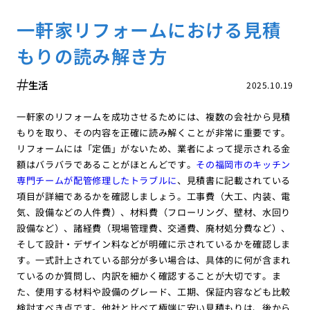
一軒家リフォームにおける見積
もりの読み解き方
生活
2025.10.19
一軒家のリフォームを成功させるためには、複数の会社から見積
もりを取り、その内容を正確に読み解くことが非常に重要です。
リフォームには「定価」がないため、業者によって提示される金
額はバラバラであることがほとんどです。
その福岡市のキッチン
専門チームが配管修理したトラブルに
、見積書に記載されている
項目が詳細であるかを確認しましょう。工事費（大工、内装、電
気、設備などの人件費）、材料費（フローリング、壁材、水回り
設備など）、諸経費（現場管理費、交通費、廃材処分費など）、
そして設計・デザイン料などが明確に示されているかを確認しま
す。一式計上されている部分が多い場合は、具体的に何が含まれ
ているのか質問し、内訳を細かく確認することが大切です。ま
た、使用する材料や設備のグレード、工期、保証内容なども比較
検討すべき点です。他社と比べて極端に安い見積もりは、後から