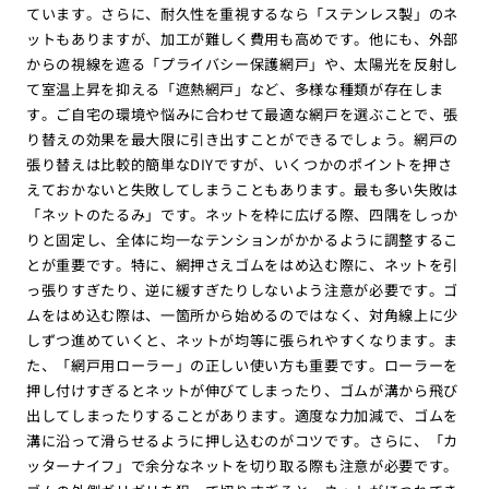
ています。さらに、耐久性を重視するなら「ステンレス製」のネ
ットもありますが、加工が難しく費用も高めです。他にも、外部
からの視線を遮る「プライバシー保護網戸」や、太陽光を反射し
て室温上昇を抑える「遮熱網戸」など、多様な種類が存在しま
す。ご自宅の環境や悩みに合わせて最適な網戸を選ぶことで、張
り替えの効果を最大限に引き出すことができるでしょう。網戸の
張り替えは比較的簡単なDIYですが、いくつかのポイントを押さ
えておかないと失敗してしまうこともあります。最も多い失敗は
「ネットのたるみ」です。ネットを枠に広げる際、四隅をしっか
りと固定し、全体に均一なテンションがかかるように調整するこ
とが重要です。特に、網押さえゴムをはめ込む際に、ネットを引
っ張りすぎたり、逆に緩すぎたりしないよう注意が必要です。ゴ
ムをはめ込む際は、一箇所から始めるのではなく、対角線上に少
しずつ進めていくと、ネットが均等に張られやすくなります。ま
た、「網戸用ローラー」の正しい使い方も重要です。ローラーを
押し付けすぎるとネットが伸びてしまったり、ゴムが溝から飛び
出してしまったりすることがあります。適度な力加減で、ゴムを
溝に沿って滑らせるように押し込むのがコツです。さらに、「カ
ッターナイフ」で余分なネットを切り取る際も注意が必要です。