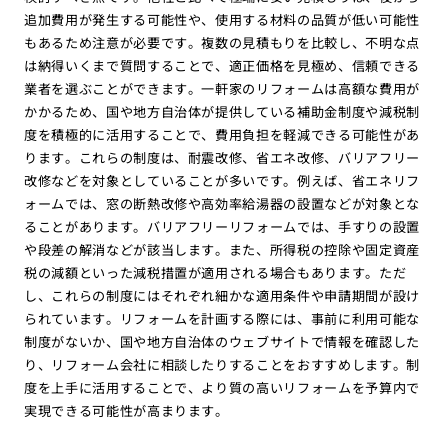
追加費用が発生する可能性や、使用する材料の品質が低い可能性
もあるため注意が必要です。複数の見積もりを比較し、不明な点
は納得いくまで質問することで、適正価格を見極め、信頼できる
業者を選ぶことができます。一軒家のリフォームは高額な費用が
かかるため、国や地方自治体が提供している補助金制度や減税制
度を積極的に活用することで、費用負担を軽減できる可能性があ
ります。これらの制度は、耐震改修、省エネ改修、バリアフリー
改修などを対象としていることが多いです。例えば、省エネリフ
ォームでは、窓の断熱改修や高効率給湯器の設置などが対象とな
ることがあります。バリアフリーリフォームでは、手すりの設置
や段差の解消などが該当します。また、所得税の控除や固定資産
税の減額といった減税措置が適用される場合もあります。ただ
し、これらの制度にはそれぞれ細かな適用条件や申請期間が設け
られています。リフォームを計画する際には、事前に利用可能な
制度がないか、国や地方自治体のウェブサイトで情報を確認した
り、リフォーム会社に相談したりすることをおすすめします。制
度を上手に活用することで、より質の高いリフォームを予算内で
実現できる可能性が高まります。