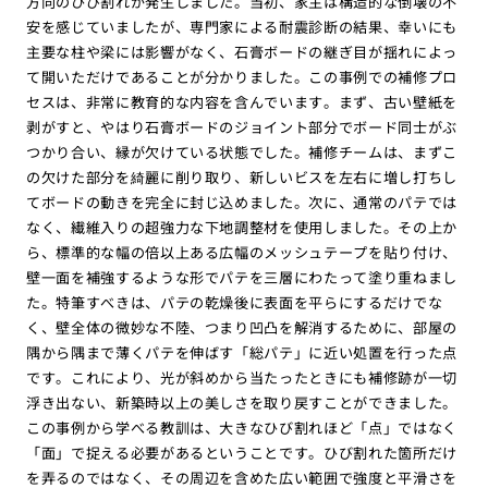
方向のひび割れが発生しました。当初、家主は構造的な倒壊の不
安を感じていましたが、専門家による耐震診断の結果、幸いにも
主要な柱や梁には影響がなく、石膏ボードの継ぎ目が揺れによっ
て開いただけであることが分かりました。この事例での補修プロ
セスは、非常に教育的な内容を含んでいます。まず、古い壁紙を
剥がすと、やはり石膏ボードのジョイント部分でボード同士がぶ
つかり合い、縁が欠けている状態でした。補修チームは、まずこ
の欠けた部分を綺麗に削り取り、新しいビスを左右に増し打ちし
てボードの動きを完全に封じ込めました。次に、通常のパテでは
なく、繊維入りの超強力な下地調整材を使用しました。その上か
ら、標準的な幅の倍以上ある広幅のメッシュテープを貼り付け、
壁一面を補強するような形でパテを三層にわたって塗り重ねまし
た。特筆すべきは、パテの乾燥後に表面を平らにするだけでな
く、壁全体の微妙な不陸、つまり凹凸を解消するために、部屋の
隅から隅まで薄くパテを伸ばす「総パテ」に近い処置を行った点
です。これにより、光が斜めから当たったときにも補修跡が一切
浮き出ない、新築時以上の美しさを取り戻すことができました。
この事例から学べる教訓は、大きなひび割れほど「点」ではなく
「面」で捉える必要があるということです。ひび割れた箇所だけ
を弄るのではなく、その周辺を含めた広い範囲で強度と平滑さを