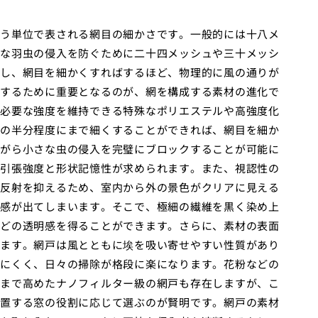
う単位で表される網目の細かさです。一般的には十八メ
な羽虫の侵入を防ぐために二十四メッシュや三十メッシ
し、網目を細かくすればするほど、物理的に風の通りが
するために重要となるのが、網を構成する素材の進化で
必要な強度を維持できる特殊なポリエステルや高強度化
の半分程度にまで細くすることができれば、網目を細か
がら小さな虫の侵入を完璧にブロックすることが可能に
引張強度と形状記憶性が求められます。また、視認性の
反射を抑えるため、室内から外の景色がクリアに見える
感が出てしまいます。そこで、極細の繊維を黒く染め上
どの透明感を得ることができます。さらに、素材の表面
ます。網戸は風とともに埃を吸い寄せやすい性質があり
にくく、日々の掃除が格段に楽になります。花粉などの
まで高めたナノフィルター級の網戸も存在しますが、こ
置する窓の役割に応じて選ぶのが賢明です。網戸の素材