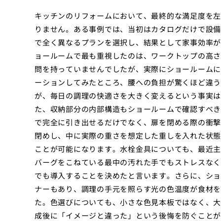
キッチンのリフォームにおいて、最終的な満足度を左
りません。ある事例では、当初はカタログだけで設備
で全く異なるプランを選択し、結果として家事効率が
ョールームで最も重視したのは、ワークトップの高さ
問を持っていませんでしたが、実際にショールームに
ーションしてみたところ、腰への負担が驚くほど違う
が、毎日の調理の快適さを大きく変えるという事実は
た、収納部分の内部構造もショールームで確認すべき
で完全に引き出せるだけでなく、扉を閉める際の衝撃
閉めし、中に実際の重さを想定した重しを入れた状態
ことが可能になります。水栓金具についても、最近主
バーグをこねている最中の汚れた手でもストレスなく
でも導入することを決めたと言います。さらに、ショ
ナーもあり、調理の手元を照らす光の色温度が食材を
た。色選びについても、小さな色見本板ではなく、大
成後に「イメージと違った」という後悔を防ぐことが