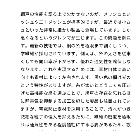
網戸の性能を語る上で欠かせないのが、メッシュとい
ッシュや二十メッシュが標準的ですが、最近では小さ
ュといった非常に細かい製品も登場しています。しか
悪くなるというジレンマが生じます。この問題を解決
す。最新の技術では、網の糸を極限まで細くしつつ、
学繊維が採用されています。例えば、糸の太さを従来
くしても開口率が下がらず、優れた通気性を確保しな
なります。これを実現するためには、素材自体に高い
向上も素材によって左右されます。黒い色の網は光の
という特性がありますが、糸が太いとどうしても圧迫
げた高機能な網を選ぶことで、網戸の存在を忘れるほ
に静電気を抑制する加工を施した製品も注目されてい
ますが、帯電防止素材を採用することで、汚れがつき
微細な粒子の侵入を抑えるために、繊維の密度を極限
れは通気性をある程度犠牲にする必要があるため、設