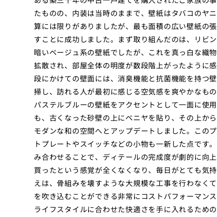
たものの、内装は当時のままで、壁紙はタバコのヤニ
算には限りがありましたが、最も面積の広い壁紙の張
すことに成功しました。まず取り組んだのは、リビン
暗いベージュ系の壁紙でしたが、これを真っ白な織物
拡散され、部屋全体の明度が数段階上がったように感
段にかけての壁面には、消臭機能と抗菌機能を持つ壁
掃し、訪れる人が最初に感じる空気感を爽やかなもの
パステルブルーの壁紙をアクセントとして一面に使用
も、古くなった砂壁の上にベニヤを貼り、その上から
モダンな和の空間へとアップデートしました。このプ
トプレートやスイッチなどの小物も一新した点です。
み合わせることで、ディテールの完成度が劇的に向上
買ったという感覚が全くなくなり、毎日がとても気持
えは、骨組みを壊すような大規模な工事を行わなくて
を吹き込むことができる非常にコストパフォーマンス
ライフスタイルに合わせた快適さを手に入れるための