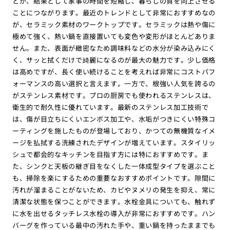
とが、結果として家事の時間を短縮し、暮らしの質を向上させる
ことにつながります。最近のトレンドとして非常におすすめなの
が、セラミック素材のワークトップです。セラミックは熱や傷に
極めて強く、熱い鍋を直接置いても変色や変形がほとんどありま
せん。また、表面が緻密なため調味料などの水分が染み込みにく
く、サッと拭くだけで綺麗になるのが最大の魅力です。少し価格
は高めですが、長く使い続けることを考えれば非常にコストパフ
ォーマンスの高い選択と言えます。一方で、根強い人気を誇るの
がステンレス素材です。プロの厨房でも使われるステンレスは、
衛生的で耐久性に優れています。最新のステンレス加工技術で
は、傷が目立ちにくいエンボス加工や、水垢がつきにくい特殊コ
ーティングを施したものが登場しており、かつての無機質なイメ
ージを払拭する洗練されたデザインが増えています。スタイリッ
シュで都会的なキッチンを目指す方には特におすすめです。ま
た、シンクと天板の継ぎ目をなくした一体成型タイプを選ぶこと
も、掃除を楽にするための重要なおすすめポイントです。隙間に
汚れが溜まることがないため、カビやヌメリの発生を抑え、常に
清潔な状態を保つことができます。水栓金具についても、触れず
に水を出せるタッチレス水栓の導入が非常におすすめです。ハン
バーグを作っている最中の汚れた手や、重い鍋を持ったままでも