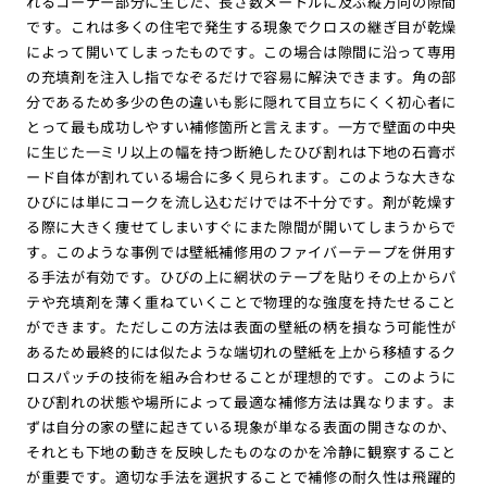
れるコーナー部分に生じた、長さ数メートルに及ぶ縦方向の隙間
です。これは多くの住宅で発生する現象でクロスの継ぎ目が乾燥
によって開いてしまったものです。この場合は隙間に沿って専用
の充填剤を注入し指でなぞるだけで容易に解決できます。角の部
分であるため多少の色の違いも影に隠れて目立ちにくく初心者に
とって最も成功しやすい補修箇所と言えます。一方で壁面の中央
に生じた一ミリ以上の幅を持つ断絶したひび割れは下地の石膏ボ
ード自体が割れている場合に多く見られます。このような大きな
ひびには単にコークを流し込むだけでは不十分です。剤が乾燥す
る際に大きく痩せてしまいすぐにまた隙間が開いてしまうからで
す。このような事例では壁紙補修用のファイバーテープを併用す
る手法が有効です。ひびの上に網状のテープを貼りその上からパ
テや充填剤を薄く重ねていくことで物理的な強度を持たせること
ができます。ただしこの方法は表面の壁紙の柄を損なう可能性が
あるため最終的には似たような端切れの壁紙を上から移植するク
ロスパッチの技術を組み合わせることが理想的です。このように
ひび割れの状態や場所によって最適な補修方法は異なります。ま
ずは自分の家の壁に起きている現象が単なる表面の開きなのか、
それとも下地の動きを反映したものなのかを冷静に観察すること
が重要です。適切な手法を選択することで補修の耐久性は飛躍的