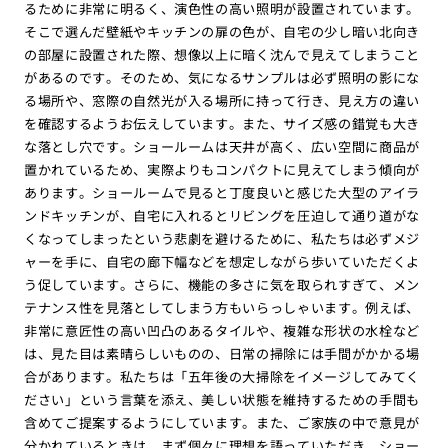
るために非常に明るく、演色性の高い照明が設置されています。
そこで選んだ壁紙やキッチンの扉の色が、自宅の少し暗い北向き
の部屋に設置された際、想像以上に暗く沈んで見えてしまうこと
があるのです。そのため、気になるサンプルは必ず照明の影にな
る場所や、窓際の自然光が入る場所に持って行き、見え方の違い
を確認するようお伝えしています。また、サイズ感の錯覚も大き
な落とし穴です。ショールームは天井が高く、広い空間に商品が
置かれているため、実際よりもコンパクトに見えてしまう傾向が
あります。ショールームで見ると丁度良いと感じた大型のアイラ
ンドキッチンが、自宅に入れるとリビングを圧迫して通り道がな
くなってしまったという悲劇を避けるために、私たちは必ずメジ
ャーを手に、自宅の廊下幅などを想定しながら歩いていただくよ
う促しています。さらに、機能の多さに気を取られすぎて、メン
テナンス性を見落としてしまう方もいらっしゃいます。例えば、
非常に意匠性の高い凹凸のあるタイルや、複雑な形状の水栓など
は、見た目は素晴らしいものの、日常の掃除には手間がかかる場
合があります。私たちは「五年後の大掃除をイメージしてみてく
ださい」という言葉を添え、美しい状態を維持するための手間も
含めてご提案するようにしています。また、ご家族の中で意見が
分かれているときは、まず個々に理想を語っていただき、ショー